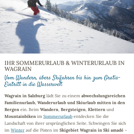
IHR SOMMERURLAUB & WINTERURLAUB IN
WAGRAIN
Vom Wandern, übers Skifahren bis hin zum Gratis-
Eintritt in die Wasserwelt
Wagrain in Salzburg
lädt Sie zu einem
abwechslungsreichen
Familienurlaub, Wanderurlaub und Skiurlaub mitten in den
Bergen
ein. Beim
Wandern
,
Bergsteigen
,
Klettern
und
Mountainbiken
im
Sommerurlaub
entdecken Sie die
Landschaft von ihrer ursprünglichen Seite. Schwingen Sie sich
im
Winter
auf die Pisten im
Skigebiet Wagrain in Ski amadé
–