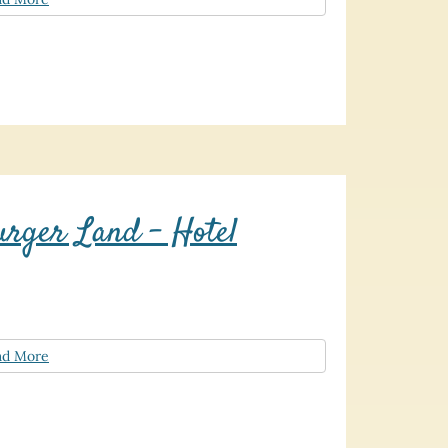
urger Land – Hotel
ad More