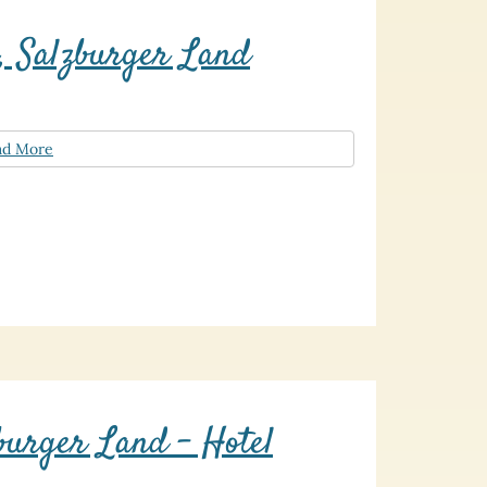
, Salzburger Land
ad More
urger Land – Hotel