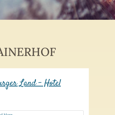
AINERHOF
urger Land – Hotel
ad More