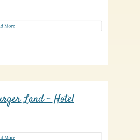
ad More
urger Land – Hotel
ad More